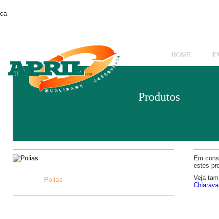
ca
HOME
E
Produtos
Em const
estes pr
Veja t
Polias
Chiaraval